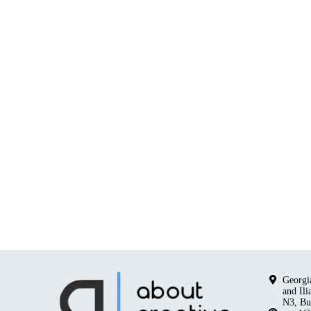
Georgia
and Il
N3, Bu