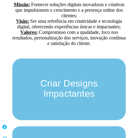
Missão:
Fornecer soluções digitais inovadoras e criativas
que impulsionem o crescimento e a presença online dos
clientes;
Visão:
Ser uma referência em criatividade e tecnologia
digital, oferecendo experiências únicas e impactantes;
Valores:
Compromisso com a qualidade, foco nos
resultados, personalização dos serviços, inovação contínua
e satisfação do cliente.
A nossa missão é desenvolver soluções de
design visualmente cativantes e funcionais,
Criar Designs
que ajudem as marcas a comunicar sua
identidade e a destacar-se no mercado.
Impactantes
Know More
Comprometemo-nos a otimizar a presença