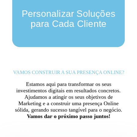
cliente, desde estratégias de marketing
acessíveis até projetos de design sofisticados,
Personalizar Soluções
garantindo resultados que atendem às suas
expectativas e objetivos.
para Cada Cliente
Know More
VAMOS CONSTRUIR A SUA PRESENÇA ONLINE?
Estamos aqui para transformar os seus
investimentos digitais em resultados concretos.
Ajudamos a atingir os seus objetivos de
Marketing e a construir uma presença Online
sólida, gerando sucesso tangível para o negócio.
Vamos dar o próximo passo juntos!