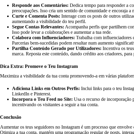
Responde aos Comentários:
Dedica tempo para responder a com
preocupações. Isso cria um sentido de comunidade e encoraja a m
Curte e Comenta Posts:
Interage com os posts de outros utiliza
aumentando a visibilidade do teu perfil.
Segue Contas Relevantes:
Acompanha perfis que partilhem cont
Isso pode levar a colaborações e aumentar a tua rede.
Colabora com Influenciadores:
Trabalha com influenciadores q
Parcerias bem-sucedidas podem resultar num aumento significati
Partilha Conteúdo Gerado por Utilizadores:
Incentiva os teus
marca. Reposta este conteúdo, dando crédito aos criadores, para
Dica Extra: Promove o Teu Instagram
Maximiza a visibilidade da tua conta promovendo-a em várias platafor
Adiciona Links em Outros Perfis:
Inclui links para o teu Inst
LinkedIn e Pinterest.
Incorpora o Teu Feed no Site:
Usa o recurso de incorporação pa
incentivando os visitantes a seguir a tua conta.
Conclusão
Aumentar os teus seguidores no Instagram é um processo que envolve es
Otimiza a tua conta, mantém uma programação regular de posts, intera