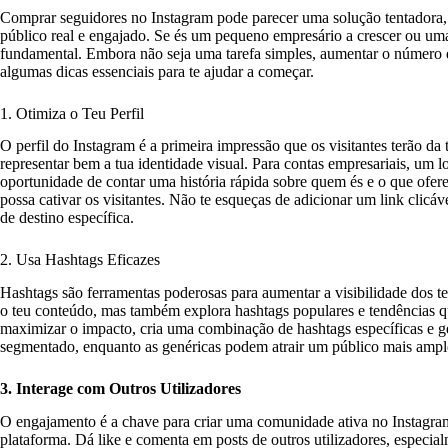
Comprar seguidores no Instagram pode parecer uma solução tentadora, 
público real e engajado. Se és um pequeno empresário a crescer ou uma 
fundamental. Embora não seja uma tarefa simples, aumentar o número de
algumas dicas essenciais para te ajudar a começar.
1. Otimiza o Teu Perfil
O perfil do Instagram é a primeira impressão que os visitantes terão da t
representar bem a tua identidade visual. Para contas empresariais, um l
oportunidade de contar uma história rápida sobre quem és e o que ofere
possa cativar os visitantes. Não te esqueças de adicionar um link clicáve
de destino específica.
2. Usa Hashtags Eficazes
Hashtags são ferramentas poderosas para aumentar a visibilidade dos te
o teu conteúdo, mas também explora hashtags populares e tendências q
maximizar o impacto, cria uma combinação de hashtags específicas e ge
segmentado, enquanto as genéricas podem atrair um público mais ampl
3. Interage com Outros Utilizadores
O engajamento é a chave para criar uma comunidade ativa no Instagram.
plataforma. Dá like e comenta em posts de outros utilizadores, especia