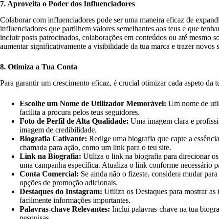
7. Aproveita o Poder dos Influenciadores
Colaborar com influenciadores pode ser uma maneira eficaz de expandir 
influenciadores que partilhem valores semelhantes aos teus e que ten
incluir posts patrocinados, colaborações em conteúdos ou até mesmo s
aumentar significativamente a visibilidade da tua marca e trazer novos
8. Otimiza a Tua Conta
Para garantir um crescimento eficaz, é crucial otimizar cada aspeto da t
Escolhe um Nome de Utilizador Memorável:
Um nome de utili
facilita a procura pelos teus seguidores.
Foto de Perfil de Alta Qualidade:
Uma imagem clara e profissio
imagem de credibilidade.
Biografia Cativante:
Redige uma biografia que capte a essência 
chamada para ação, como um link para o teu site.
Link na Biografia:
Utiliza o link na biografia para direcionar os
uma campanha específica. Atualiza o link conforme necessário 
Conta Comercial:
Se ainda não o fizeste, considera mudar para
opções de promoção adicionais.
Destaques do Instagram:
Utiliza os Destaques para mostrar as t
facilmente informações importantes.
Palavras-chave Relevantes:
Inclui palavras-chave na tua biogra
pesquisas.